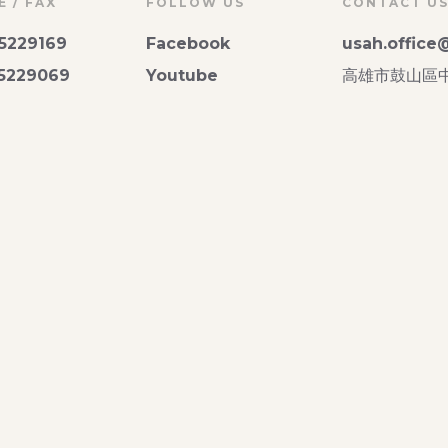
 / FAX
FOLLOW US
CONTACT U
-5229169
Facebook
usah.offic
-5229069
Youtube
高雄市鼓山區中