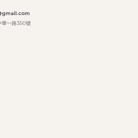
S
e@gmail.com
華一路350號