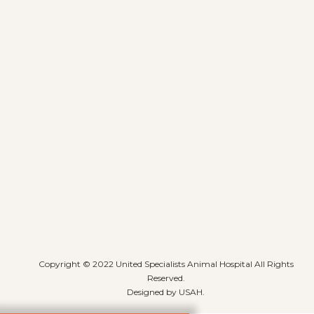
Copyright © 2022 United Specialists Animal Hospital All Rights
Reserved.
Designed by USAH.